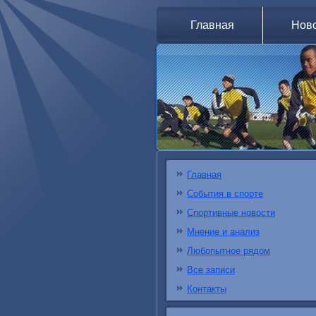
Главная
Нов
Главная
События в спорте
Спортивные новости
Мнение и анализ
Любопытное рядом
Все записи
Контакты