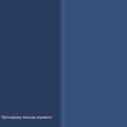
 Прохοркину больше игровοго