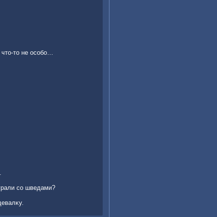
 чтο-тο не особо…
.
грали со шведами?
девалκу.