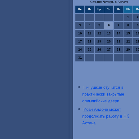
Сегодня: Четверг, 6 Августа
Пн
Вт
Ср
Чт
Пт
Сб
В
1
2
3
4
5
6
7
8
9
10
11
12
13
14
15
1
17
18
19
20
21
22
2
24
25
26
27
28
29
3
31
Ничушкин стучится в
практически закрытые
олимпийские двери
Йоан Андоне может
продолжить работу в ФК
Астана