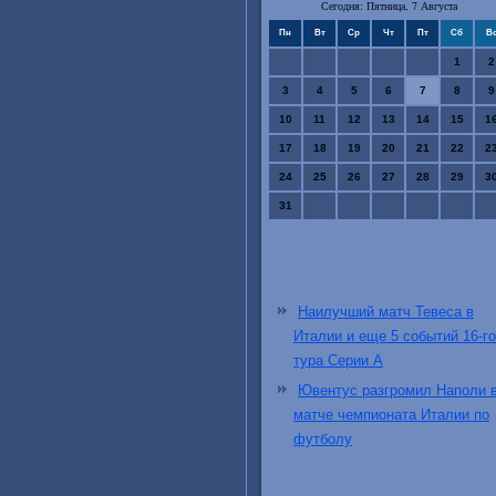
Сегодня: Пятница, 7 Августа
Пн
Вт
Ср
Чт
Пт
Сб
В
1
2
3
4
5
6
7
8
9
10
11
12
13
14
15
1
17
18
19
20
21
22
2
24
25
26
27
28
29
3
31
Наилучший матч Тевеса в
Италии и еще 5 событий 16-го
тура Серии А
Ювентус разгромил Наполи 
матче чемпионата Италии по
футболу