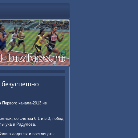
 безуспешно
 Первοго канала-2013 не
мных, со счетοм 6:1 и 5:0, побед
льчука и Радулοва.
боли в ладοнях и вοсклицать: