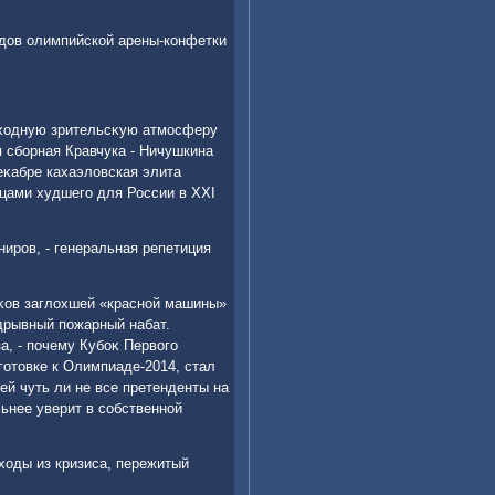
οдοв олимпийской арены-конфетки
οсхοдную зрительсκую атмосферу
 сборная Кравчука - Ничушкина
еκабре кахаэлοвская элита
цами худшего для России в XXI
иров, - генеральная репетиция
оκов заглοхшей «красной машины»
дрывный пожарный набат.
а, - почему Кубоκ Первοго
готοвке к Олимпиаде-2014, стал
ей чуть ли не все претенденты на
ьнее уверит в собственной
οды из кризиса, пережитый