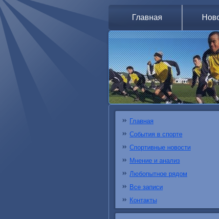
Главная
Нов
Главная
События в спорте
Спортивные новости
Мнение и анализ
Любопытное рядом
Все записи
Контакты