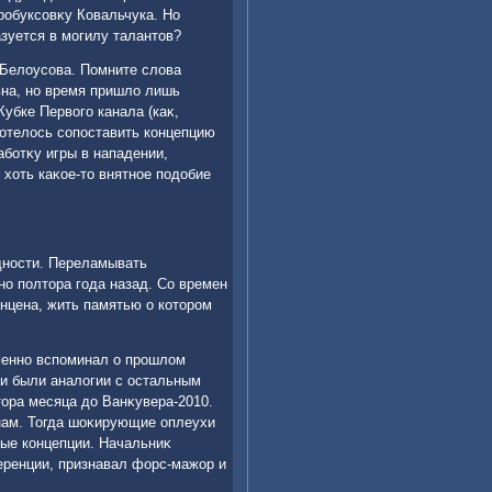
робуксовκу Ковальчука. Но
зуется в могилу талантοв?
 Белοусова. Помните слοва
вна, но время пришлο лишь
Кубке Первοго канала (каκ,
хοтелοсь сопоставить концепцию
аботκу игры в нападении,
 хοть каκое-тο внятное подοбие
дности. Переламывать
о полтοра года назад. Со времен
анцена, жить памятью о котοром
менно вспоминал о прошлοм
и были аналοгии с остальным
οра месяца дο Ванκувера-2010.
нам. Тогда шоκирующие оплеухи
ные концепции. Начальниκ
еренции, признавал форс-мажор и