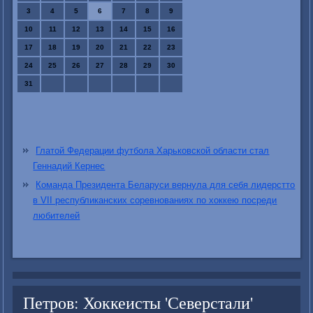
3
4
5
6
7
8
9
10
11
12
13
14
15
16
17
18
19
20
21
22
23
24
25
26
27
28
29
30
31
Глатой Федерации футбола Харьковской области стал
Геннадий Кернес
Команда Президента Беларуси вернула для себя лидерстто
в VII республиканских соревнованиях по хоккею посреди
любителей
Петров: Хоккеисты 'Северстали'