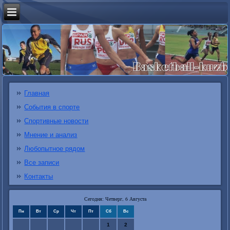
Главная
События в спорте
Спортивные новости
Мнение и анализ
Любопытное рядом
Все записи
Контакты
Сегодня: Четверг, 6 Августа
Пн
Вт
Ср
Чт
Пт
Сб
Вс
1
2