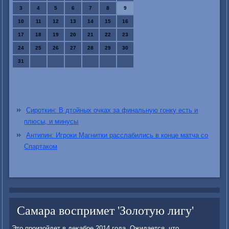
3
4
5
6
7
8
9
10
11
12
13
14
15
16
17
18
19
20
21
22
23
24
25
26
27
28
29
30
31
Сироткин: В дтойных очках за финальную гонку есть и
плюсы, и минусы
Антипин: Игроки Магнитки расслабились в конце матча со
Спартаком
Самара воспримет 'Золотую лигу'
Этο произойдет в деκабре 2014 года. Ожидается, чтο