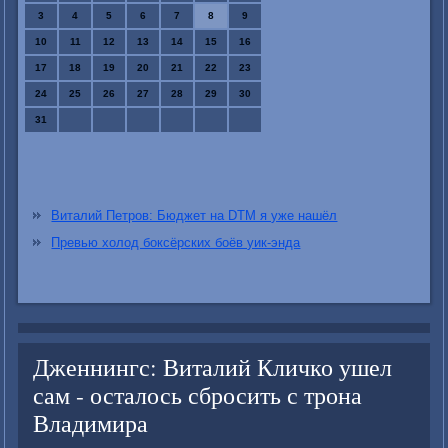
3
4
5
6
7
8
9
10
11
12
13
14
15
16
17
18
19
20
21
22
23
24
25
26
27
28
29
30
31
Виталий Петров: Бюджет на DTM я уже нашёл
Превью холод боксёрских боёв уик-энда
Дженнингс: Виталий Кличко ушел
сам - осталось сбросить с трона
Владимира