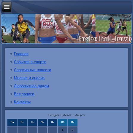
Главная
События в спорте
Спортивные новости
Мнение и анализ
Любопытное рядом
Все записи
Контакты
Сегодня: Суббота, 8 Августа
Пн
Вт
Ср
Чт
Пт
Сб
Вс
1
2