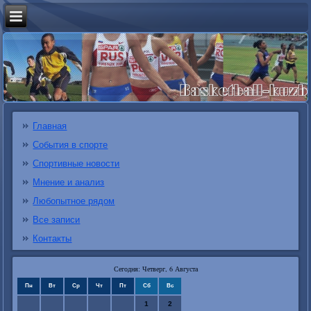
Главная
События в спорте
Спортивные новости
Мнение и анализ
Любопытное рядом
Все записи
Контакты
Сегодня: Четверг, 6 Августа
Пн
Вт
Ср
Чт
Пт
Сб
Вс
1
2