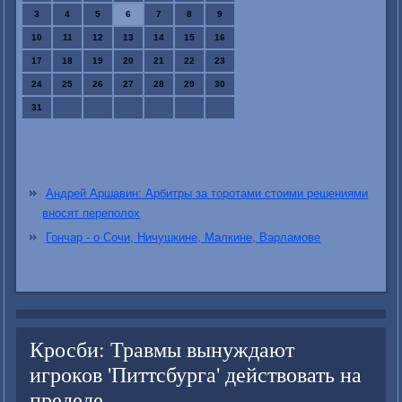
3
4
5
6
7
8
9
10
11
12
13
14
15
16
17
18
19
20
21
22
23
24
25
26
27
28
29
30
31
Андрей Аршавин: Арбитры за торотами стоими решениями
вносят переполох
Гончар - о Сочи, Ничушкине, Малкине, Варламове
Кросби: Травмы вынуждают
игроков 'Питтсбурга' действовать на
пределе