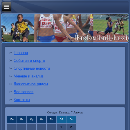
Главная
События в спорте
Спортивные новости
Мнение и анализ
Любопытное рядом
Все записи
Контакты
Сегодня: Пятница, 7 Августа
Пн
Вт
Ср
Чт
Пт
Сб
Вс
1
2