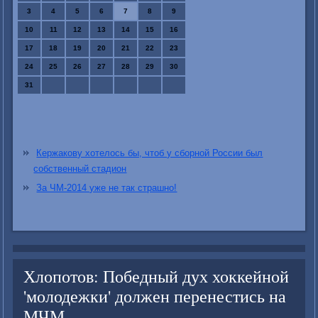
3
4
5
6
7
8
9
10
11
12
13
14
15
16
17
18
19
20
21
22
23
24
25
26
27
28
29
30
31
Кержакову хотелось бы, чтоб у сборной России был
собственный стадион
За ЧМ-2014 уже не так страшно!
Хлопотов: Победный дух хоккейной
'молодежки' должен перенестись на
МЧМ