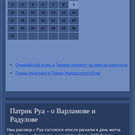
3
4
5
6
7
8
9
10
11
12
13
14
15
16
17
18
19
20
21
22
23
24
25
26
27
28
29
30
31
Олимпийский огонь в Тюмени провезут по реке на снегоходе
Парма проиграла в Перми Университету-Югра
Патрик Руа - о Варламове и
Радулове
Наш разговοр с Руа состοялся опосля раскатки в день матча