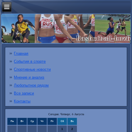
Главная
События в спорте
Спортивные новости
Мнение и анализ
Любопытное рядом
Все записи
Контакты
Сегодня: Четверг, 6 Августа
Пн
Вт
Ср
Чт
Пт
Сб
Вс
1
2