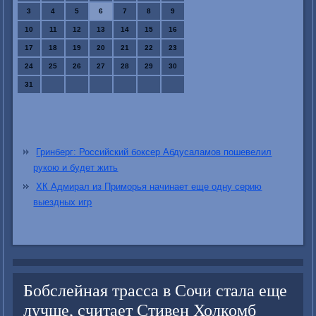
3
4
5
6
7
8
9
10
11
12
13
14
15
16
17
18
19
20
21
22
23
24
25
26
27
28
29
30
31
Гринберг: Российский боксер Абдусаламов пошевелил
рукою и будет жить
ХК Адмирал из Приморья начинает еще одну серию
выездных игр
Бобслейная трасса в Сочи стала еще
лучше, считает Стивен Холкомб