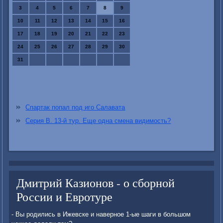
3
4
5
6
7
8
9
10
11
12
13
14
15
16
17
18
19
20
21
22
23
24
25
26
27
28
29
30
31
Спартак попал под иго Салавата
Серия В. 13-й тур. Еще одна смена видимость?
Дмитрий Казионов - о сборной
России и Евротуре
- Вы родились в Ижевске и наверное 1-ые шаги в большом