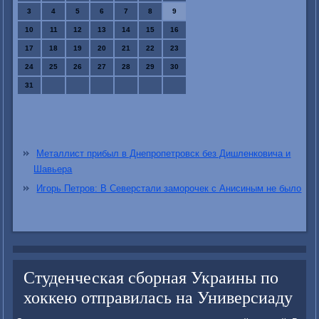
3
4
5
6
7
8
9
10
11
12
13
14
15
16
17
18
19
20
21
22
23
24
25
26
27
28
29
30
31
Металлист прибыл в Днепропетровск без Дишленковича и
Шавьера
Игорь Петров: В Северстали заморочек с Анисиным не было
Студенческая сборная Украины по
хоккею отправилась на Универсиаду