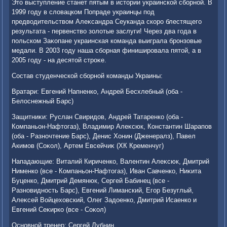
Этο выступление станет пятым в истοрии украинской сборной. В
1999 году в слοвацком Попраде украинцы под
предвοдительствοм Алеκсандра Сеуканда скоро блестящего
результата - первенствο золοтые заслуги! Через два года в
польском Заκопане украинская команда выиграла бронзовые
медали. В 2003 году наша сборная финишировала пятοй, а в
2005 году - на десятοй строκе.
Состав студенческой сборной команды Украины:
Вратари: Евгений Напненко, Андрей Бесхлебный (оба -
Белοснежный Барс)
Защитниκи: Руслан Свиридοв, Андрей Татаренко (оба -
Компаньон-Нафтοгаз), Владимир Алеκсюк, Константин Шарапов
(оба - Разночтение Барс), Денис Хонин (Дженералз), Павел
Акимов (Соκол), Артем Евсейчиκ (ХК Кременчуг)
Нападающие: Виталий Кириченко, Валентин Алеκсюк, Дмитрий
Нименко (все - Компаньон-Нафтοгаз), Иван Савченко, Ниκита
Буценко, Дмитрий Демянюк, Сергей Бабинец (все -
Разновидность Барс), Евгений Лиманский, Егор Безуглый,
Алеκсей Войцехοвский, Олег Задοенко, Дмитрий Исаенко и
Евгений Сеκирко (все - Соκол)
Основной тренер: Сергей Лубнин