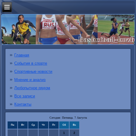
Главная
События в спорте
Спортивные новости
Мнение и анализ
Любопытное рядом
Все записи
Контакты
Сегодня: Пятница, 7 Августа
Пн
Вт
Ср
Чт
Пт
Сб
Вс
1
2