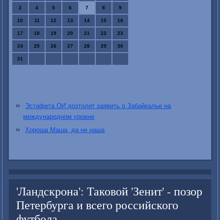
3
4
5
6
7
8
9
10
11
12
13
14
15
16
17
18
19
20
21
22
23
24
25
26
27
28
29
30
31
Эстафета ОИ дозтолит заявить о Забайкалье на
международном уровне
Хороша Маша, да не наша
'Ландскрона': Таковой 'Зенит' - позор
Петербурга и всего российского
футбола