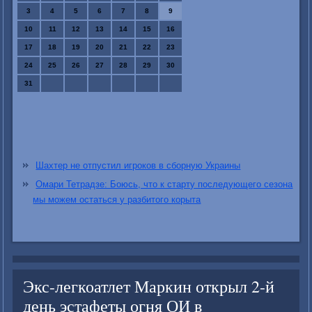
3
4
5
6
7
8
9
10
11
12
13
14
15
16
17
18
19
20
21
22
23
24
25
26
27
28
29
30
31
Шахтер не отпустил игроков в сборную Украины
Омари Тетрадзе: Боюсь, что к старту последующего сезона
мы можем остаться у разбитого корыта
Экс-легкоатлет Маркин открыл 2-й
день эстафеты огня ОИ в