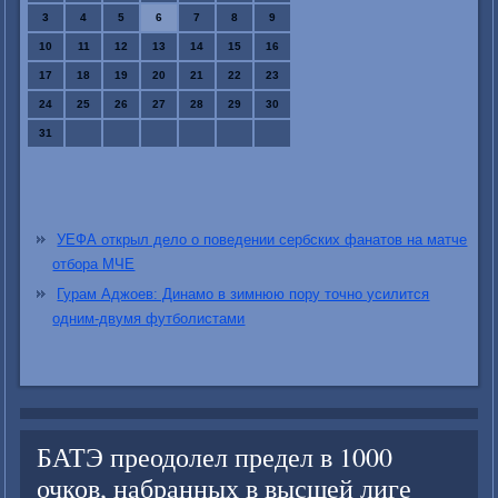
3
4
5
6
7
8
9
10
11
12
13
14
15
16
17
18
19
20
21
22
23
24
25
26
27
28
29
30
31
УЕФА открыл дело о поведении сербских фанатов на матче
отбора МЧЕ
Гурам Аджоев: Динамо в зимнюю пору точно усилится
одним-двумя футболистами
БАТЭ преодолел предел в 1000
очков, набранных в высшей лиге