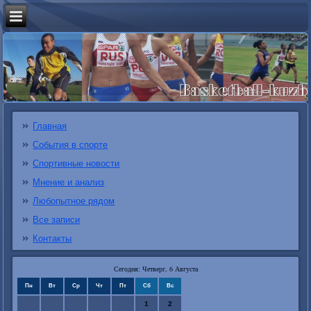
Главная
События в спорте
Спортивные новости
Мнение и анализ
Любопытное рядом
Все записи
Контакты
Сегодня: Четверг, 6 Августа
Пн
Вт
Ср
Чт
Пт
Сб
Вс
1
2