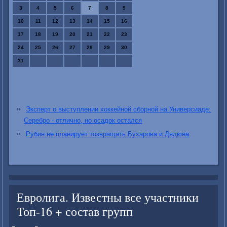
3
4
5
6
7
8
9
10
11
12
13
14
15
16
17
18
19
20
21
22
23
24
25
26
27
28
29
30
31
Эксперт о выступлении хоккейной сборной на Универсиаде:
Серебро - отлично, но осадок остался
Рубин не планирует тозвращать Бухарова и Дядюна
Евролига. Известны все участники
Топ-16 + состав групп