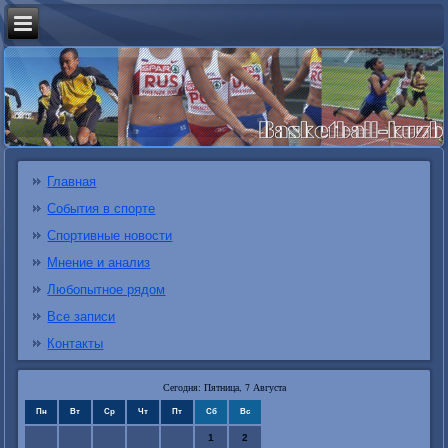
Главная
События в спорте
Спортивные новости
Мнение и анализ
Любопытное рядом
Все записи
Контакты
Сегодня: Пятница, 7 Августа
Пн
Вт
Ср
Чт
Пт
Сб
Вс
1
2