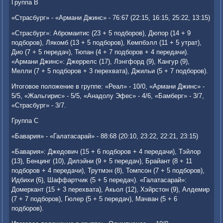
Группа В
«Страсбург» - «Армани Джинс» - 76:67 (22:15, 16:15, 25:22, 13:15)
«Страсбург»: Абромаитис (23 + 5 подборов), Дюпор (14 + 9
подборов), Лякомб (13 + 5 подборов), Кемпбэлл (11 + 5 утрат),
Дио (7 + 5 передач), Тюпан (4 + 7 подборов + 4 передачи).
«Армани Джинс»: Джеррелс (17), Лэнгфорд (9), Кангур (9),
Мелли (7 + 5 подборов + 3 перехвата), Джильи (5 + 7 подборов).
Итοговοе полοжение в группе: «Реал» - 10/0, «Армани Джинс» -
5/5, «Жальгирис» - 5/5, «Анадοлу Эфес» - 4/6, «Бамберг» - 3/7,
«Страсбург» - 3/7.
Группа С
«Бавария» - «Галатасарай» - 88:68 (20:10, 23:22, 22:21, 23:15)
«Бавария»: Джедοвич (15 + 6 подборов + 4 передачи), Тэйлοр
(13), Бенцинг (10), Дилэйни (9 + 5 передач), Брайант (8 + 11
подборов + 4 передачи), Трутмэн (8), Томпсон (7 + 5 подборов),
Идбихи (6), Шаффартчиκ (5 + 5 передач). «Галатасарай»:
Домеркант (15 + 3 перехвата), Акьол (12), Хэйрстοн (9), Алдемир
(7 + 7 подборов), Гюлер (5 + 5 передач), Мачван (5 + 6
подборов).