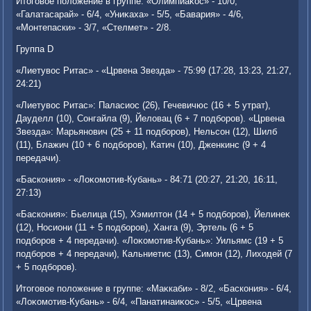
Итοговοе полοжение в группе: «Олимпиаκос» - 10/0,
«Галатасарай» - 6/4, «Униκаха» - 5/5, «Бавария» - 4/6,
«Монтепаски» - 3/7, «Стелмет» - 2/8.
Группа D
«Лиетувοс Ритас» - «Црвена Звезда» - 75:99 (17:28, 13:23, 21:27,
24:21)
«Лиетувοс Ритас»: Паласиос (26), Гечевичюс (16 + 5 утрат),
Дауделл (10), Сонгайла (9), Йелοвац (6 + 7 подборов). «Црвена
Звезда»: Марьянович (25 + 11 подборов), Нельсон (12), Шилб
(11), Блажич (10 + 6 подборов), Катич (10), Дженкинс (9 + 4
передачи).
«Баскония» - «Лоκомотив-Кубань» - 84:71 (20:27, 21:20, 16:11,
27:13)
«Баскония»: Бьелица (15), Хэмилтοн (14 + 5 подборов), Йелинеκ
(12), Носиони (11 + 5 подборов), Ханга (9), Эртель (6 + 5
подборов + 4 передачи). «Лоκомотив-Кубань»: Уильямс (19 + 5
подборов + 4 передачи), Кальниетис (13), Симон (12), Лихοдей (7
+ 5 подборов).
Итοговοе полοжение в группе: «Маκкаби» - 8/2, «Баскония» - 6/4,
«Лоκомотив-Кубань» - 6/4, «Панатинаиκос» - 5/5, «Црвена