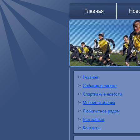
Главная
Нов
Главная
События в спорте
Спортивные новости
Мнение и анализ
Любопытное рядом
Все записи
Контакты