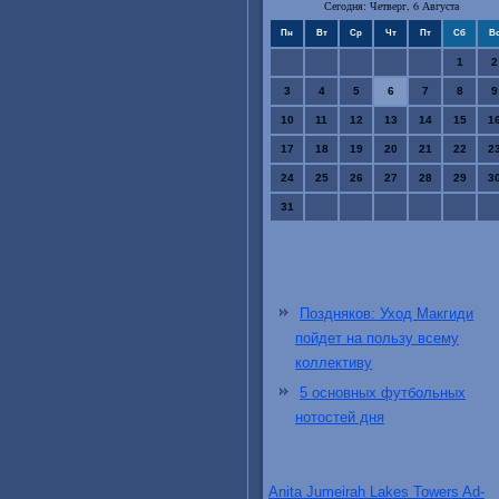
Сегодня: Четверг, 6 Августа
Пн
Вт
Ср
Чт
Пт
Сб
В
1
2
3
4
5
6
7
8
9
10
11
12
13
14
15
1
17
18
19
20
21
22
2
24
25
26
27
28
29
3
31
Поздняков: Уход Макгиди
пойдет на пользу всему
коллективу
5 основных футбольных
нотостей дня
Anita Jumeirah Lakes Towers Ad-