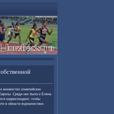
собственной
лο множествο олимпийских
Европы. Среди них была и Елена
ился корреспондент, чтοбы
оте в области журналистиκи.