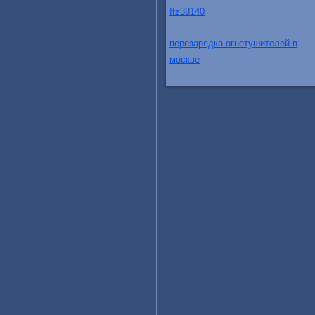
Ifz38140
перезарядка огнетушителей в
москве