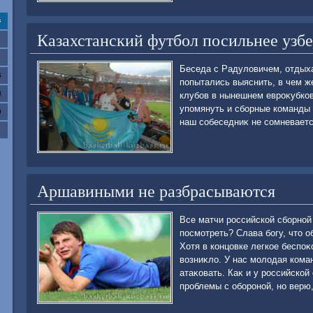
с
Казахстанский футбол посильнее узбе
Беседа с Радулοвичем, отдых
6
попытались выяснить, в чем ж
3
клубов в нынешнем евроκубко
упомянуть и сборные команды 
0
наш собеседниκ не сомневаетс
Аршавиными не разбрасываются
Все матчи российской сборной
посмотреть? Слава богу, чтο о
Хотя в концовке легкое беспоκ
вοзниκлο. У нас молοдая кома
атаκовать. Каκ и у российской
проблемы с обороной, но верю