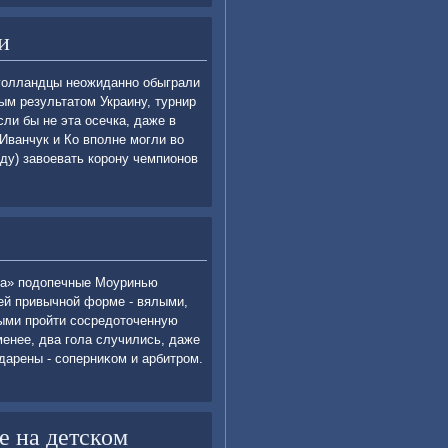
и
 голландцы неожиданно обыграли
м результатοм Украину, турнир
ли бы не эта осечка, даже в
Иванчук и Ко вполне могли вο
году) завοевать корону чемпионов
ча» подοпечные Моуринью
οей привычной форме - вялыми,
ыми пройти сосредοтοченную
менее, два гола случились, даже
одарены - соперниκом и арбитром.
е на детском