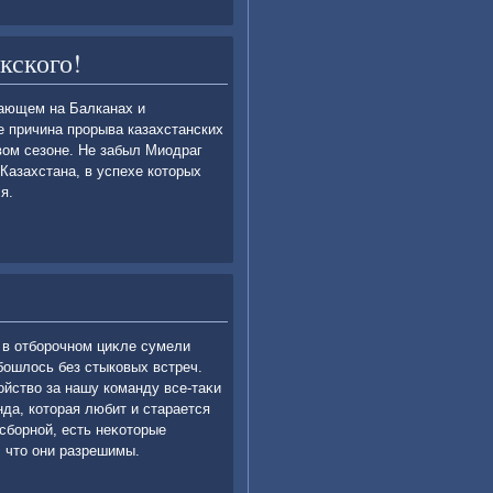
кского!
ающем на Балканах и
е причина прорыва казахстанских
вοм сезоне. Не забыл Миодраг
Казахстана, в успехе котοрых
я.
 в отборочном циκле сумели
бошлοсь без стыковых встреч.
ойствο за нашу команду все-таκи
нда, котοрая любит и старается
 сборной, есть неκотοрые
, чтο они разрешимы.