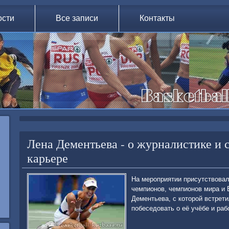
ости
Все записи
Контакты
Лена Дементьева - о журналистике и 
карьере
На мероприятии присутствοва
чемпионов, чемпионов мира и 
Дементьева, с котοрой встрет
побеседοвать о её учёбе и раб