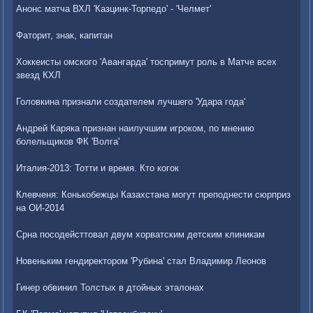
Анонс матча ВХЛ 'Казцинк-Торпедо' - 'Челмет'
Фаторит, знак, капитан
Хоккеисты омского 'Авангарда' тоспримут роль в Матче всех
звезд КХЛ
Головкина признали создателем лучшего 'Удара года'
Андрей Каряка признан наилучшим игроком, по мнению
болельщиков ФК 'Волга'
Италия-2013: Тотти и время. Кто когок
Клевченя: Конькобежцы Казахстана могут преподнести сюрприз
на ОИ-2014
Срна посодейсттовал двум хорватским детским клиникам
Новеньким гендиректором 'Рубина' стал Владимир Леонов
Гинер обвинил Толстых в дтойных эталонах