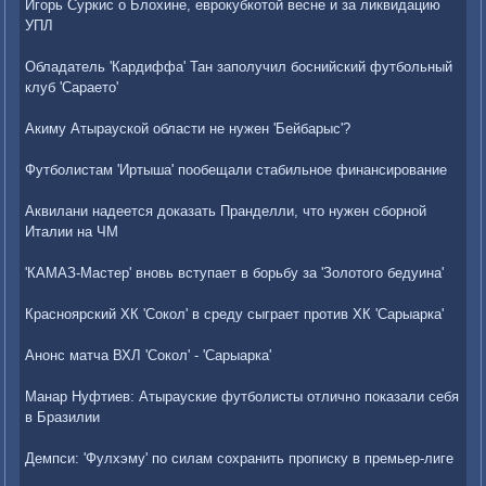
Игорь Суркис о Блохине, еврокубкотой весне и за ликвидацию
УПЛ
Обладатель 'Кардиффа' Тан заполучил боснийский футбольный
клуб 'Сараето'
Акиму Атырауской области не нужен 'Бейбарыс'?
Футболистам 'Иртыша' пообещали стабильное финансирование
Аквилани надеется доказать Пранделли, что нужен сборной
Италии на ЧМ
'КАМАЗ-Мастер' вновь вступает в борьбу за 'Золотого бедуина'
Красноярский ХК 'Сокол' в среду сыграет против ХК 'Сарыарка'
Анонс матча ВХЛ 'Сокол' - 'Сарыарка'
Манар Нуфтиев: Атырауские футболисты отлично показали себя
в Бразилии
Демпси: 'Фулхэму' по силам сохранить прописку в премьер-лиге