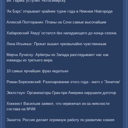
БК 'Парма' уступил 'Нотосибирску'
'Ак Барс' открывает крайнее турне года в Нижнем Новгороде
Алексей Полторанин: Планы на Сочи самые высочайшие
Хабаровский 'Амур' остался без нападающего до конца сезона
Лена Ильиных: Прокат вышел чрезвычайно чувственным
Мирча Луческу: Арбитры из Запада разглядывают нас как
команды из третьего мира
10 самых ярчайших фраз недельки
Роман Березовский: Разочарование этого года - матч с 'Зенитом'
Экклстоун: Организаторы Гран-при Америки нарушили доготор
Хоккеист Васильев заявил, что нервничал из-за неясности
состава на МЧМ
Занатта: Россия делает огромную работу по развитию хоккея