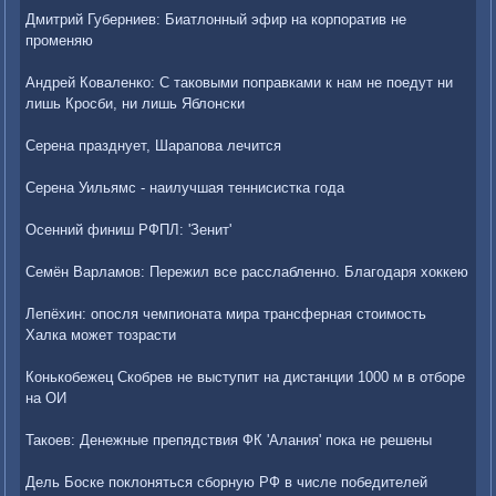
Дмитрий Губерниев: Биатлонный эфир на корпоратив не
променяю
Андрей Коваленко: С таковыми поправками к нам не поедут ни
лишь Кросби, ни лишь Яблонски
Серена празднует, Шарапова лечится
Серена Уильямс - наилучшая теннисистка года
Осенний финиш РФПЛ: 'Зенит'
Семён Варламов: Пережил все расслабленно. Благодаря хоккею
Лепёхин: опосля чемпионата мира трансферная стоимость
Халка может тозрасти
Конькобежец Скобрев не выступит на дистанции 1000 м в отборе
на ОИ
Такоев: Денежные препядствия ФК 'Алания' пока не решены
Дель Боске поклоняться сборную РФ в числе победителей