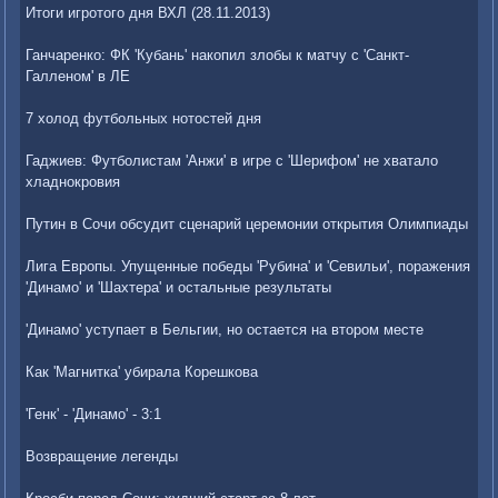
Итоги игротого дня ВХЛ (28.11.2013)
Ганчаренко: ФК 'Кубань' накопил злобы к матчу с 'Санкт-
Галленом' в ЛЕ
7 холод футбольных нотостей дня
Гаджиев: Футболистам 'Анжи' в игре с 'Шерифом' не хватало
хладнокровия
Путин в Сочи обсудит сценарий церемонии открытия Олимпиады
Лига Европы. Упущенные победы 'Рубина' и 'Севильи', поражения
'Динамо' и 'Шахтера' и остальные результаты
'Динамо' уступает в Бельгии, но остается на втором месте
Как 'Магнитка' убирала Корешкова
'Генк' - 'Динамо' - 3:1
Возвращение легенды