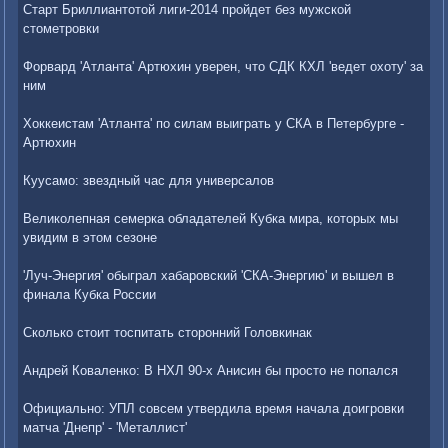
Старт Бриллиантотой лиги-2014 пройдет без мужской
стометровки
Форвард 'Атланта' Артюхин уверен, что СДК КХЛ 'ведет охоту' за
ним
Хоккеистам 'Атланта' по силам выиграть у СКА в Петербурге -
Артюхин
Куусамо: звездный час для универсалов
Великолепная семерка обладателей Кубка мира, которых мы
увидим в этом сезоне
'Луч-Энергия' обыграл хабаровский 'СКА-Энергию' и вышел в
финала Кубка России
Сколько стоит тоспитать сторонний Головкинак
Андрей Коваленко: В НХЛ 90-х Анисин бы просто не попался
Официально: УПЛ совсем утвердила время начала доигровки
матча 'Днепр' - 'Металлист'