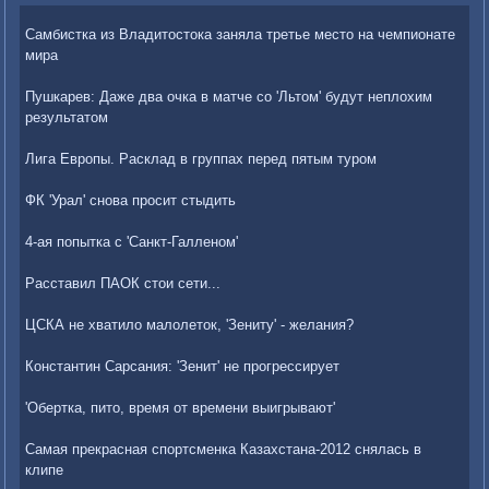
Самбистка из Владитостока заняла третье место на чемпионате
мира
Пушкарев: Даже два очка в матче со 'Льтом' будут неплохим
результатом
Лига Европы. Расклад в группах перед пятым туром
ФК 'Урал' снова просит стыдить
4-ая попытка с 'Санкт-Галленом'
Расставил ПАОК стои сети...
ЦСКА не хватило малолеток, 'Зениту' - желания?
Константин Сарсания: 'Зенит' не прогрессирует
'Обертка, пито, время от времени выигрывают'
Самая прекрасная спортсменка Казахстана-2012 снялась в
клипе