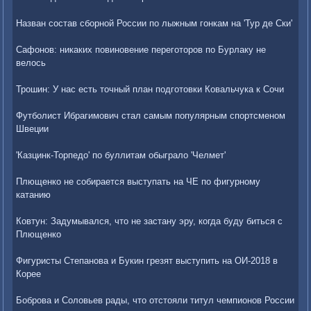
Назван состав сборной России по лыжным гонкам на 'Тур де Ски'
Сафонов: никаких повиновение переготоров по Бурлаку не
велось
Трошин: У нас есть точный план подготовки Ковальчука к Сочи
Футболист Ибрагимович стал самым популярным спортсменом
Швеции
'Казцинк-Торпедо' по буллитам обыграло 'Челмет'
Плющенко не собирается выступать на ЧЕ по фигурному
катанию
Ковтун: Задумывался, что не застану эру, когда буду биться с
Плющенко
Фигуристы Степанова и Букин грезят выступить на ОИ-2018 в
Корее
Боброва и Соловьев рады, что отстояли титул чемпионов России