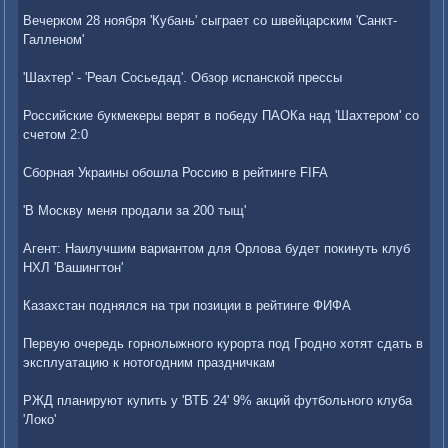
Вечерком 28 ноября 'Кубань' сыграет со швейцарским 'Санкт-
Галленом'
'Шахтер' - 'Реал Сосьедад'. Обзор испанской прессы
Российские букмекеры верят в победу ПАОКа над 'Шахтером' со
счетом 2:0
Сборная Украины обошла Россию в рейтинге FIFA
'В Москву меня продали за 200 тыщ'
Агент: Наилучшим вариантом для Орлова будет покинуть клуб
НХЛ 'Вашингтон'
Казахстан поднялся на три позиции в рейтинге ФИФА
Первую очередь горнолыжного курорта под Гродно хотят сдать в
эксплуатацию к нотогодним праздничкам
РЖД планируют купить у 'ВТБ 24' 9% акций футбольного клуба
'Локо'