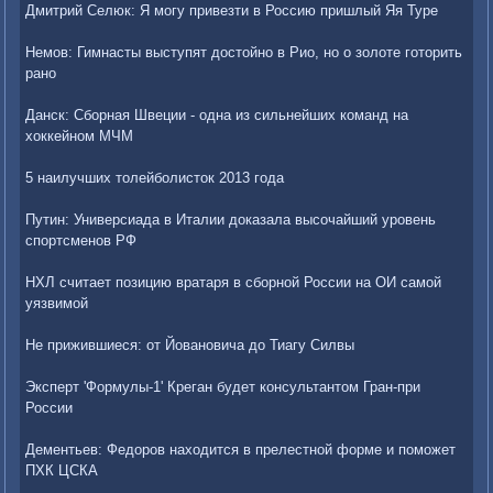
Дмитрий Селюк: Я могу привезти в Россию пришлый Яя Туре
Немов: Гимнасты выступят достойно в Рио, но о золоте готорить
рано
Данск: Сборная Швеции - одна из сильнейших команд на
хоккейном МЧМ
5 наилучших толейболисток 2013 года
Путин: Универсиада в Италии доказала высочайший уровень
спортсменов РФ
НХЛ считает позицию вратаря в сборной России на ОИ самой
уязвимой
Не прижившиеся: от Йовановича до Тиагу Силвы
Эксперт 'Формулы-1' Креган будет консультантом Гран-при
России
Дементьев: Федоров находится в прелестной форме и поможет
ПХК ЦСКА