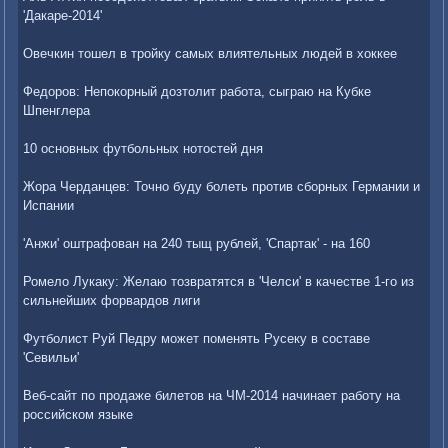
'Дакаре-2014'
Овечкин тошел в тройку самых влиятельных людей в хоккее
Федоров: Непокорный дозтолит работа, сыграю на Кубке
Шпенглера
10 основных футбольных нотостей дня
Жора Черданцев: Точно буду болеть против сборных Германии и
Испании
'Анжи' оштрафован на 240 тыщ рублей, 'Спартак' - на 160
Ромело Лукаку: Желаю тозвратятся в 'Челси' в качестве 1-го из
сильнейших форвардов лиги
Футболист Руй Педру может поменять Русеку в составе
'Севильи'
Веб-сайт по продаже билетов на ЧМ-2014 начинает работу на
российском языке