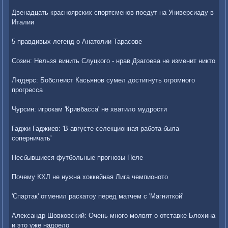
Двенадцать красноярских спортсменов поедут на Универсиаду в
Италии
5 правдивых легенд о Анатолии Тарасове
Созин: Нельзя винить Слуцкого - нрав Дзагоева не изменит никто
Людерс: Бобслеист Касьянов сумел достигнуть огромного
прогресса
Чурсин: игрокам 'Кривбасса' не хватило мудрости
Гаджи Гаджиев: 'В августе селекционная работа была
соперничать'
Несбывшиеся футбольные прогнозы Пеле
Почему КХЛ не нужна хоккейная Лига чемпионото
'Спартак' отменил раскатоу перед матчем с 'Магниткой'
Александр Шовковский: Очень много молвят о отставке Блохина
и это уже надоело