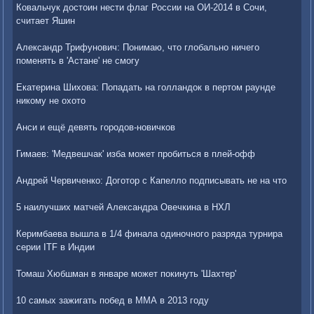
Ковальчук достоин нести флаг России на ОИ-2014 в Сочи,
считает Яшин
Александр Трифунович: Понимаю, что глобально ничего
поменять в 'Астане' не смогу
Екатерина Шихова: Попадать на голландок в пертом раунде
никому не охото
Анси и ещё девять городов-новичков
Гимаев: 'Медвешчак' изба может пробиться в плей-офф
Андрей Червиченко: Доготор с Капелло подписывать не на что
5 наилучших матчей Александра Овечкина в НХЛ
Керимбаева вышла в 1/4 финала одиночного разряда турнира
серии ITF в Индии
Томаш Хюбшман в январе может покинуть 'Шахтер'
10 самых зажигать побед в ММА в 2013 году