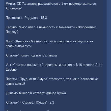
Ржига: ХК 'Авангард' расслабился в 3-ем периоде матча со
'Слованом'
Прохоркин - Радулов - 15:3
Серхио Рамос впал в немилость к Анчелотти и Флорентино
Пересу?
Липс: Женская сборная России по керлингу находится на
правильном пути
'Спартак' попал под иго 'Салавата'
'Анжи' сыграл вничью с 'Шерифом' и вышел в 1/16 финала Лиги
Европы
Попихин: Трудности 'Амура' отважутся, так как в Хабаровске
ценят хоккей
'Динамо' вышло в четвертьфинал Кубка
'Спартак' - 'Салават Юлаев' - 2:3