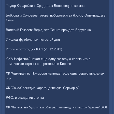
Федор Канарейкин: Средствак Вопросец не ко мне
Боброва и Соловьев готовы побороться за бронзу Олимпиады в
Сочи
Валерий Газзаев: Верю, что 'Зенит' пройдет 'Боруссию'
7 холод футбольных нотостей дня
Итоги игротого дня КХЛ (25.12.2013)
'СКА-Нефтяник' начал еще одну гостевую серию игр в
чемпионате страны с поражения в Кирове
ХК 'Адмирал' из Приморья начинает еще одну серию выездных
игр
ХК 'Сокол' победил карагандинскую 'Сарыарку'
РФС: в ожидании зтонка
ХК 'Липецк' по буллитам обыграл команду из пертой 'тройки' ВХЛ