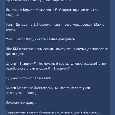
Кросби перед Сочи: худший старт за 8 лет
Дмитрий и Кирилл Комбаровы: В 'Спартак' пришли не из-за
стыдить
Генк - Динамо - 3:1. Послематчевая пресс-конференция Марио
Беена
Унаи Эмери: Федун скоро станет фаторитом
Шаг КМ в Астане: конькобежцы выступят на самых длинноватых
дистанциях
'Днепр' - 'Пандурий'. Неумолимый состав 'Днепра' расслабленно
разобралось с румынским ФК 'Пандурий'
Одиноко готорит: 'Красавец!'
Мирон Маркевич: Жестоковыйный кто-то желает уйти -
пожалуйста, вперед
Золотая лихорадка
Поражением в серии буллитов закончился для хабаровского