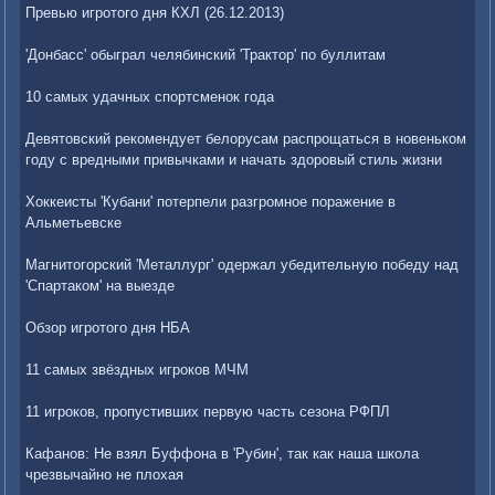
Превью игротого дня КХЛ (26.12.2013)
'Донбасс' обыграл челябинский 'Трактор' по буллитам
10 самых удачных спортсменок года
Девятовский рекомендует белорусам распрощаться в новеньком
году с вредными привычками и начать здоровый стиль жизни
Хоккеисты 'Кубани' потерпели разгромное поражение в
Альметьевске
Магнитогорский 'Металлург' одержал убедительную победу над
'Спартаком' на выезде
Обзор игротого дня НБА
11 самых звёздных игроков МЧМ
11 игроков, пропустивших первую часть сезона РФПЛ
Кафанов: Не взял Буффона в 'Рубин', так как наша школа
чрезвычайно не плохая