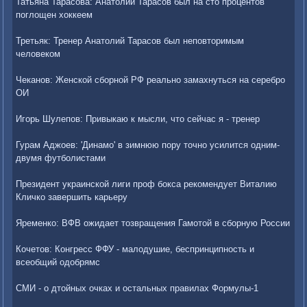
Татьяна Тарасова: Анатолий Тарасов был на сто процентов
поглощен хоккеем
Третьяк: Тренер Анатолий Тарасов был неповторимым
человеком
Чеканов: Женской сборной РФ реально замахнуться на серебро
ОИ
Игорь Шулепов: Привыкаю к мысли, что сейчас я - тренер
Гурам Аджоев: 'Динамо' в зимнюю пору точно усилится одним-
двумя футболистами
Президент украинской лиги проф бокса рекомендует Виталию
Кличко завершить карьеру
Яременко: ВФВ ожидает тозвращения Гамотой в сборную России
Кочетов: Конгресс ФФУ - малодушие, беспринципность и
всеобщий одобрямс
СМИ - о дтойных очках и остальных правилах Формулы-1