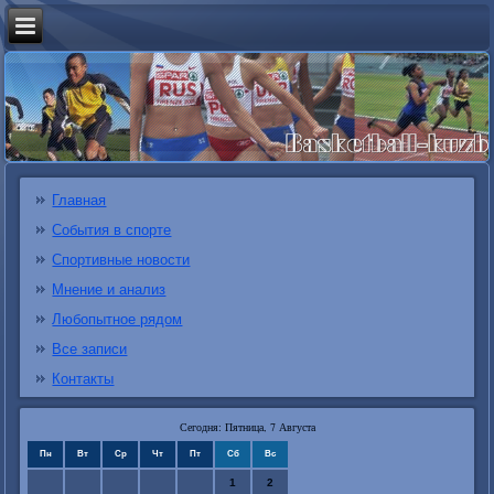
Главная
События в спорте
Спортивные новости
Мнение и анализ
Любопытное рядом
Все записи
Контакты
Сегодня: Пятница, 7 Августа
Пн
Вт
Ср
Чт
Пт
Сб
Вс
1
2