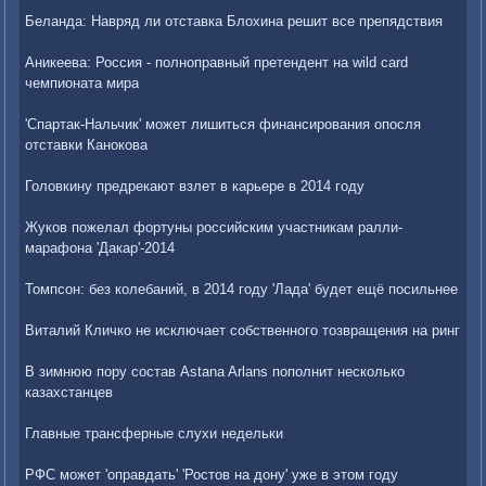
Беланда: Навряд ли отставка Блохина решит все препядствия
Аникеева: Россия - полноправный претендент на wild card
чемпионата мира
'Спартак-Нальчик' может лишиться финансирования опосля
отставки Канокова
Головкину предрекают взлет в карьере в 2014 году
Жуков пожелал фортуны российским участникам ралли-
марафона 'Дакар'-2014
Томпсон: без колебаний, в 2014 году 'Лада' будет ещё посильнее
Виталий Кличко не исключает собственного тозвращения на ринг
В зимнюю пору состав Astana Arlans пополнит несколько
казахстанцев
Главные трансферные слухи недельки
РФС может 'оправдать' 'Ростов на дону' уже в этом году