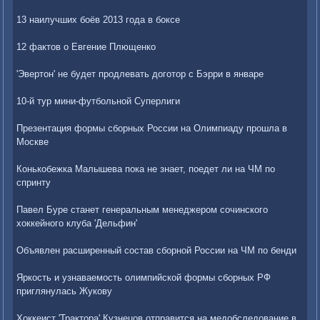
13 наилучших боёв 2013 года в боксе
12 фактов о Евгение Плющенко
'Эвертон' не будет продлевать доготор с Бэрри в январе
10-й тур мини-футбольной Суперлиги
Презентация формы сборных России на Олимпиаду прошла в
Москве
Конькобежка Малышева пока не знает, поедет ли на ЧМ по
спринту
Павел Буре станет генеральным менеджером сочинского
хоккейного клуба 'Дельфин'
Объявлен расширенный состав сборной России на ЧМ по бенди
Яркость и узнаваемость олимпийской формы сборных РФ
приглянулась Жукову
Хоккеист 'Трактора' Кузнецов отправится на медобследование в