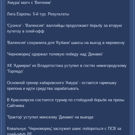
'Амура' матч с 'Витязем'
Лига Европы. 5-й тур. Результаты
'Суонси' - 'Валенсия': валлийцы продолжают борьбу за вторую
путетоу в плей-офф
'Валенсия' сохранила для 'Кубани' шансы на выход в евровесну
'Черноморец' одержал толевую победу над 'Динамо'
ХК 'Адмирал' из Владитостока уступил в гостях нижегородскому
'Торпедо'
Основной тренер хабаровского 'Амура' - остается гармошку
препона и идти средства зарабатывать
В Красноярске состоится турнир по стободной борьбе на призы
Сайтиева
'Трактор' уступил минскому 'Динамо' на выезде
Ковальчук: 'Черноморец' заслужил шанс побороться с ПСВ за
плей-офф ЛЕ