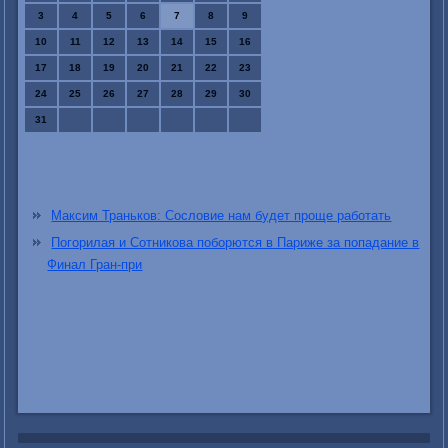
3
4
5
6
7
8
9
10
11
12
13
14
15
16
17
18
19
20
21
22
23
24
25
26
27
28
29
30
31
Максим Траньков: Сословие нам будет проще работать
Погорилая и Сотникова поборются в Париже за попадание в
Финал Гран-при