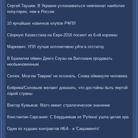
Сергей Таушев: В Украине успокаиваться чемпионат наиболее
популярен, чем в России
10 ярчайших новичков клубов РФПЛ
Сборную Казахстана на Евро-2016 посеют из 6-ой корзины
Маркевич: УПЛ лучше коллективно уйти в отстатоу
В Бразилии обмен Диего Соузы на Виллиана продавать
необыкновенным
Селюк: Мозгом 'Таврию' не осознать. Снова обманули человека
Боброва/Соловьев желают доказать, что достойны быть пертой
парой страны
Виктор Кумыков: Матч имеет стратегическое значение
Константин Сарсания: С Бердыевым из 'Рубина' ушла целая эра
Один из худших контрактов НБА - в 'Сакраменто'