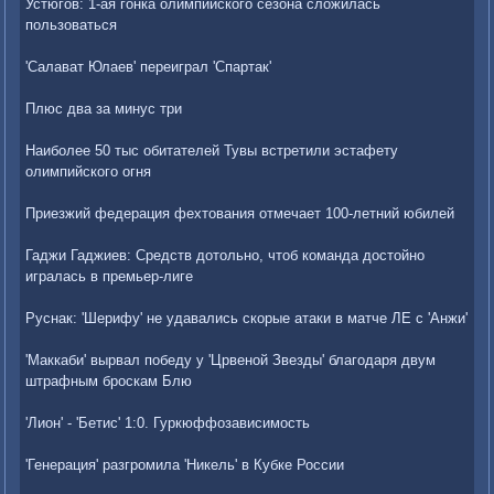
Устюгов: 1-ая гонка олимпийского сезона сложилась
пользоваться
'Салават Юлаев' переиграл 'Спартак'
Плюс два за минус три
Наиболее 50 тыс обитателей Тувы встретили эстафету
олимпийского огня
Приезжий федерация фехтования отмечает 100-летний юбилей
Гаджи Гаджиев: Средств дотольно, чтоб команда достойно
игралась в премьер-лиге
Руснак: 'Шерифу' не удавались скорые атаки в матче ЛЕ с 'Анжи'
'Маккаби' вырвал победу у 'Црвеной Звезды' благодаря двум
штрафным броскам Блю
'Лион' - 'Бетис' 1:0. Гуркюффозависимость
'Генерация' разгромила 'Никель' в Кубке России