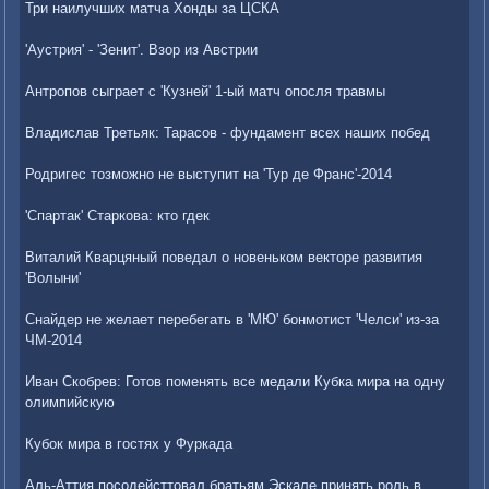
Три наилучших матча Хонды за ЦСКА
'Аустрия' - 'Зенит'. Взор из Австрии
Антропов сыграет с 'Кузней' 1-ый матч опосля травмы
Владислав Третьяк: Тарасов - фундамент всех наших побед
Родригес тозможно не выступит на 'Тур де Франс'-2014
'Спартак' Старкова: кто гдек
Виталий Кварцяный поведал о новеньком векторе развития
'Волыни'
Снайдер не желает перебегать в 'МЮ' бонмотист 'Челси' из-за
ЧМ-2014
Иван Скобрев: Готов поменять все медали Кубка мира на одну
олимпийскую
Кубок мира в гостях у Фуркада
Аль-Аттия посодейсттовал братьям Эскале принять роль в