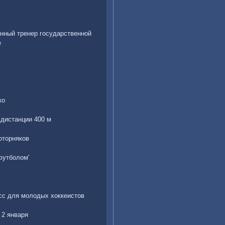
анный тренер государственной
е
ко
 дистанции 400 м
оторняков
 футболом'
асс для молодых хоккеистов
 2 января