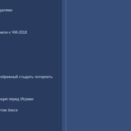
едалями
емли к ЧМ-2018
езбрежный стыдить потерпеть
тиция перед Играми
отом боксе