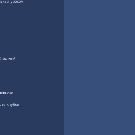
нькых уроком
0 матчей
ябинске
сть клубов