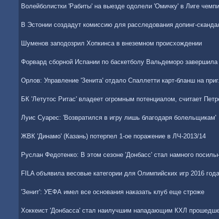
Волейболистки 'Рабиты' на выезде одолели 'Омичку' в Лиге чемп
В Эстонии создадут комиссию для расследования допинг-сканда
Шуменов заподозрил Хопкинса в внеземном происхождении
Форвард сборной Испании по баскетболу Вальдеморо завершила
Орлов: Управление 'Зенита' отдало Спаллетти карт-бланш на при
БК 'Летутос Ритас' владеет огромным потенциалом, считает Петр
Луис Суарес: 'Возвратился в игру лишь благодаря болельщикам'
ЖВК 'Динамо' (Казань) потерпел 1-ое поражение в ЛЧ-2013/14
Руслан Федотенко: В этом сезоне 'Донбасс' стал намного посиль
FILA объявила весовые категории для Олимпийских игр 2016 год
'Зенит': УЕФА имел все основания наказать клуб еще строже
Хоккеист 'Донбасса' стал наилучшим нападающим КХЛ прошедш