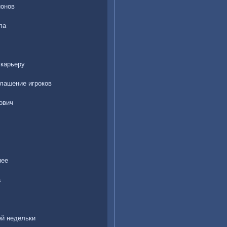
ионов
ла
 карьеру
глашение игроков
ович
нее
а
ей недельки