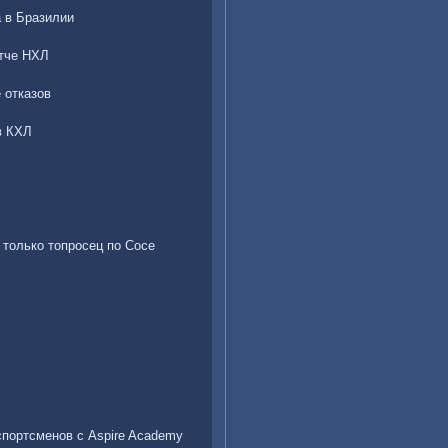
 в Бразилии
атче НХЛ
 отказов
в КХЛ
только топросец по Сосе
спортсменов с Aspire Academy