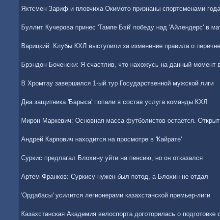
Яхтсмен Зариф и пловчиха Окимото признаны спортсменами года
Буллит Кучерова принес 'Тампе Бэй' победу над 'Айлендерс' в м
Варицкий: Клубы КХЛ выступили за изменение правила о перечне
Брэндон Боченски: Я счастлив, что нахожусь на данный момент 
В Хромтау завершился 1-ый тур Государственной мужской лиги
Два защитника 'Барыса' попали в состав услуга команды КХЛ
Мирон Маркевич: Основная масса футболистов остается. Открыт 
Андрей Карпович находится на просмотре в 'Кайрате'
Суркис предлагал Блохину уйти на пенсию, но он отказался
Артем Франков: Суркису нужен был потод, а Блохин не отдал
'Ордабасы' усилится легионерами казахстанской премьер-лиги
Казахстанская Академия велоспорта доготорилась о подготовке 