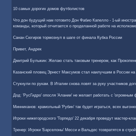
10 самых дорогих домов футболистов
Что дон будущий нам готовито Дон Фабио Капелло - 1-ый иностр
команды, который отчитается о проделанной работе на исполком
Санан Сюгиров тормознул в шаге от финала Кубка России
Привет, Андрек
Дмитрий Булыкин: Желаю стать таковым тренером, как Прокопен
Казанский пловец Эрнест Максумов стал наилучшим в России на
Стукнули по рукам. В Италии снова ловят за руку участников дог
Дод: 'РусГидро' опосля 'Алании' не желает работать с 'огромным
Минниханов: крамольный 'Рубин' так будет играться, всех выгоню
Игроки нижегородского 'Торпедо' 22 декабря проведут мастер-кл
Тренер: Игроки 'Барселоны' Месси и Вальдес тозвратятся в строй