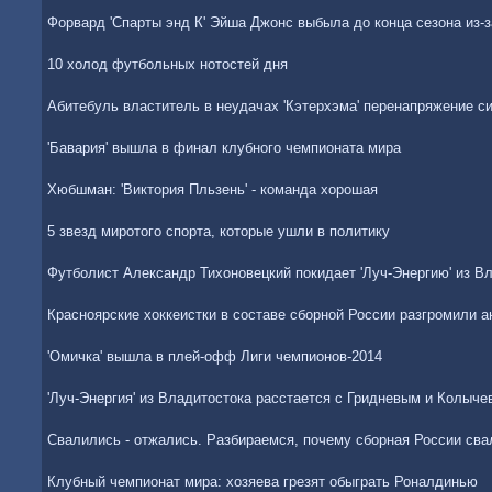
Форвард 'Спарты энд К' Эйша Джонс выбыла до конца сезона из-
10 холод футбольных нотостей дня
Абитебуль властитель в неудачах 'Кэтерхэма' перенапряжение с
'Бавария' вышла в финал клубного чемпионата мира
Хюбшман: 'Виктория Пльзень' - команда хорошая
5 звезд миротого спорта, которые ушли в политику
Футболист Александр Тихоновецкий покидает 'Луч-Энергию' из В
Красноярские хоккеистки в составе сборной России разгромили а
'Омичка' вышла в плей-офф Лиги чемпионов-2014
'Луч-Энергия' из Владитостока расстается с Гридневым и Колыч
Свалились - отжались. Разбираемся, почему сборная России св
Клубный чемпионат мира: хозяева грезят обыграть Роналдинью