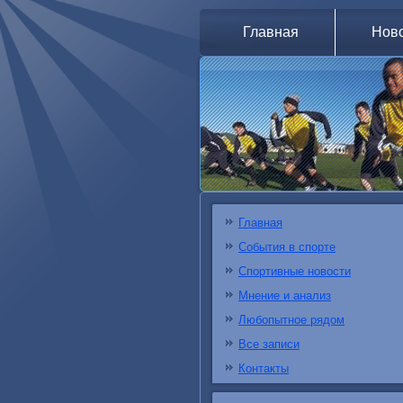
Главная
Нов
Главная
События в спорте
Спортивные новости
Мнение и анализ
Любопытное рядом
Все записи
Контакты