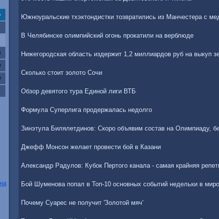
с
Южноуральские тхэктондистки тозвратились из Манчестера с м
В Челябинске олимпийский огонь прокатили на верблюде
6
Нижегородская область издержит 1,2 миллиардов руб на выкуп з
3
Сколько стоит золото Сочи
0
Обзор девятого тура Единой лиги ВТБ
Формула Суперлига продержалась недолго
Зинэтула Билялетдинов: Скоро объявим состав на Олимпиаду, б
Джефф Монсон желает провести бой в Казани
Александр Радулов: Кубок Пертого канала - самая крайняя репе
на
Бой Шуменова попал в Топ-10 основных событий недельки в мир
Почему Суарес не получит 'Золотой мяч'