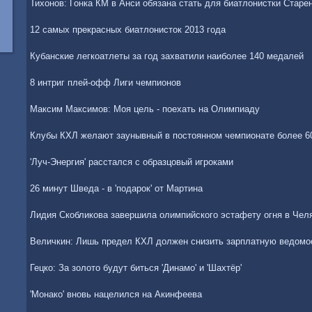
Тихонов: Гонка КМ в Анси обязана стать для биатлонистки Старе
12 самых прекрасных биатлонисток 2013 года
Кубанские легкоатлеты за год захватили наиболее 140 медалей
8 интриг плей-офф Лиги чемпионов
Максим Максимов: Моя цель - поехать на Олимпиаду
Клубы КХЛ желают заунывный в постоянном чемпионате более 6
'Луч-Энергия' расстался с образцовый игроками
26 минут Шведа - в 'подарок' от Мартина
Лидия Скобликова завершила олимпийского эстафету огня в Чел
Величкин: Лишь предел КХЛ должен снизить зарплатную ведомо
Гецко: За золото будут биться 'Динамо' и 'Шахтёр'
'Монако' вновь нацелился на Акинфеева