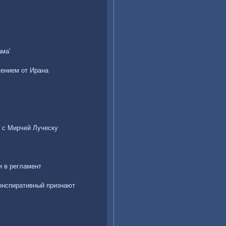
ама'
жением от Ирана
у с Мирчей Луческу
и в регламент
конспиративный признают