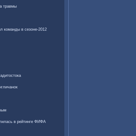
за травмы
ил команды в сезоне-2012
ладитостока
нгличанок
евым
алилась в рейтинге ФИФА