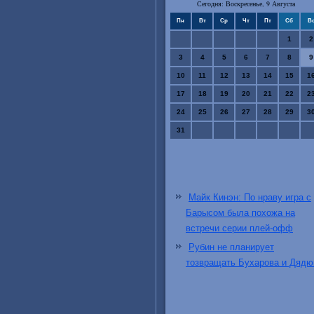
Сегодня: Воскресенье, 9 Августа
Пн
Вт
Ср
Чт
Пт
Сб
В
1
2
3
4
5
6
7
8
9
10
11
12
13
14
15
1
17
18
19
20
21
22
2
24
25
26
27
28
29
3
31
Майк Кинэн: По нраву игра с
Барысом была похожа на
встречи серии плей-офф
Рубин не планирует
тозвращать Бухарова и Дядю