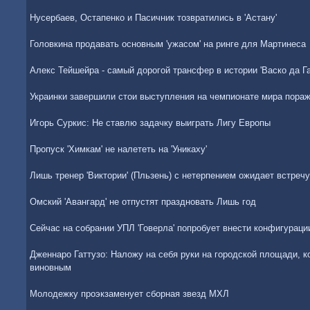
Нусербаев, Остапенко и Пасичник тозвратились в 'Астану'
Головкина продавать основным 'ужасом' на ринге для Мартинеса
Алекс Тейшейра - самый дорогой трансфер в истории 'Васко да Г
Украинки завершили стои выступления на чемпионате мира пора
Игорь Суркис: Не ставлю задачку выиграть Лигу Европы
Пропуск 'Химкам' не налететь на 'Уникаху'
Лишь тренер 'Виктории' (Пльзень) с нетерпением ожидает встреч
Омский 'Авангард' не отпустят праздновать Лишь год
Сейчас на собрании УПЛ 'Говерла' попробует внести конфигураци
Дженнаро Гаттузо: Наложу на себя руки на городской площади, 
виновным
Молодежку проэкзаменует сборная звезд МХЛ