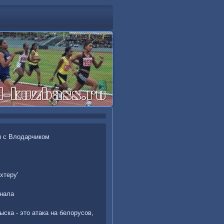
я с Влодарчиком
хтеру'
анала
ска - это атака на белорусов,